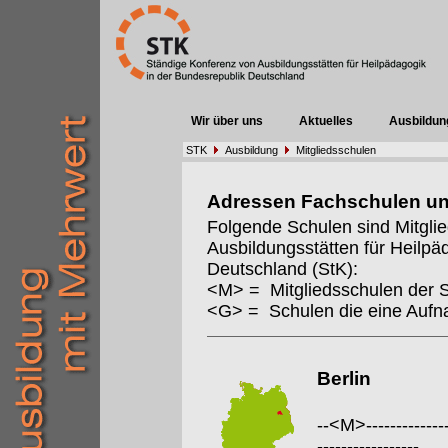
Wir über uns
Aktuelles
Ausbildun
STK
Ausbildung
Mitgliedsschulen
Adressen Fachschulen u
Folgende Schulen sind Mitgli
Ausbildungsstätten für Heilpä
Deutschland (StK):
<M> = Mitgliedsschulen der 
<G> = Schulen die eine Auf
Berlin
--<M>---------------
-----------------