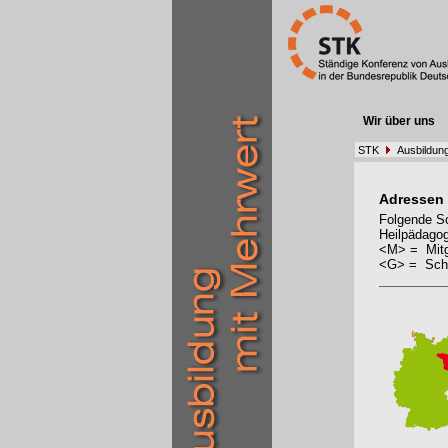
Wir über uns
STK
Ausbildun
Adressen
Folgende Sc
Heilpädagog
<M> = Mitg
<G> = Schu