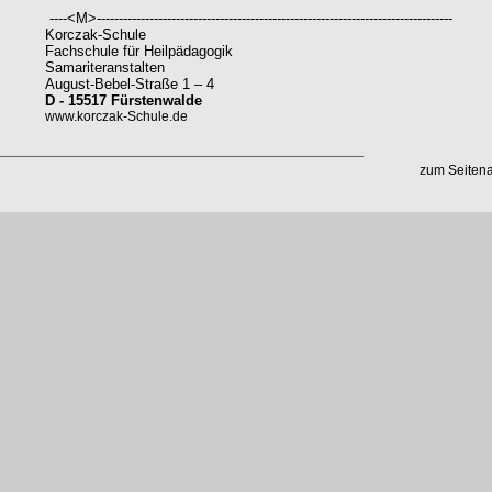
----<M>---------------------------------------------------------------------------------
Korczak-Schule
Fachschule für Heilpädagogik
Samariteranstalten
August-Bebel-Straße 1 – 4
D - 15517 Fürstenwalde
www.korczak-Schule.de
zum Seiten