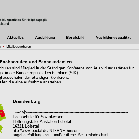
Aktuelles
Ausbildung
Berufsbild
Ausbildungsqualität
g
Mitgliedsschulen
 Fachschulen und Fachakademien
hulen sind Mitglied in der Ständigen Konferenz von Ausbildungsstätten für
ik in der Bundesrepublik Deutschland (StK):
liedsschulen der Ständigen Konferenz
len die eine Aufnahme anstreben
Brandenburg
---<M>---------------------------------------------------------------------------------
Fachschule für Sozialwesen
Hoffnungstaler Anstalten Lobetal
16321 Lobetal
http://www.lobetal.de/INTERNET/unsere-
angebote/bildungszentrum/Berufliche_Schule/index.html