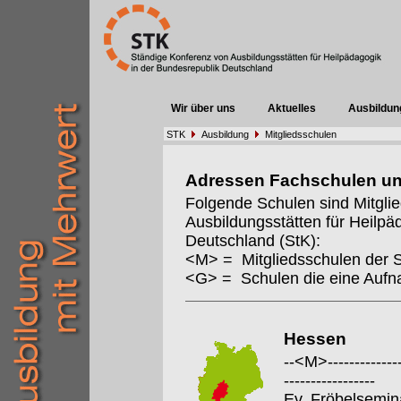
Wir über uns
Aktuelles
Ausbildun
STK
Ausbildung
Mitgliedsschulen
Adressen Fachschulen u
Folgende Schulen sind Mitgli
Ausbildungsstätten für Heilpä
Deutschland (StK):
<M> = Mitgliedsschulen der 
<G> = Schulen die eine Auf
Hessen
--<M>---------------
-----------------
Ev. Fröbelsemin