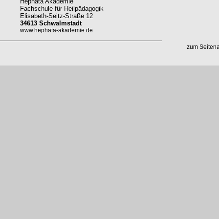
Hephata Akademie
Fachschule für Heilpädagogik
Elisabeth-Seitz-Straße 12
34613 Schwalmstadt
www.hephata-akademie.de
zum Seiten