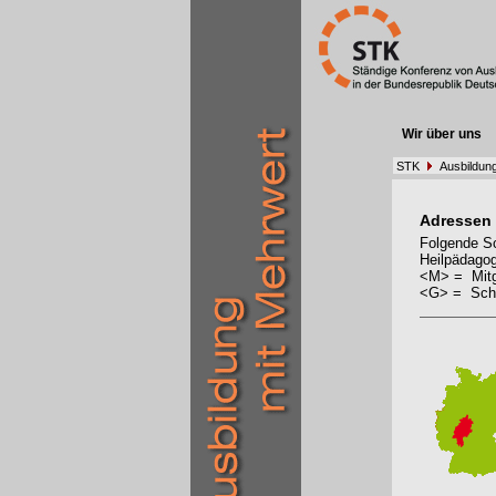
Wir über uns
STK
Ausbildun
Adressen
Folgende Sc
Heilpädagog
<M> = Mitg
<G> = Schu