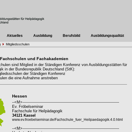
Aktuelles
Ausbildung
Berufsbild
Ausbildungsqualität
g
Mitgliedsschulen
 Fachschulen und Fachakademien
hulen sind Mitglied in der Ständigen Konferenz von Ausbildungsstätten für
ik in der Bundesrepublik Deutschland (StK):
liedsschulen der Ständigen Konferenz
len die eine Aufnahme anstreben
Hessen
--<M>----------------------------------------------------------------------------------
Ev. Fröbelseminar
Fachschule für Heilpädagogik
34121 Kassel
www.ev.froebelseminar.de/Fachschule_fuer_Heilpaedagogik.4.0.html
--<M>----------------------------------------------------------------------------------