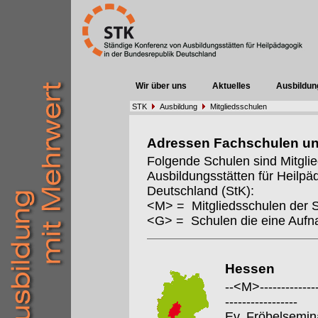
Wir über uns
Aktuelles
Ausbildun
STK
Ausbildung
Mitgliedsschulen
Adressen Fachschulen u
Folgende Schulen sind Mitgli
Ausbildungsstätten für Heilpä
Deutschland (StK):
<M> = Mitgliedsschulen der 
<G> = Schulen die eine Auf
Hessen
--<M>---------------
-----------------
Ev. Fröbelsemin