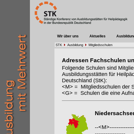
Wir über uns
Aktuelles
Ausbildun
STK
Ausbildung
Mitgliedsschulen
Adressen Fachschulen u
Folgende Schulen sind Mitgli
Ausbildungsstätten für Heilpä
Deutschland (StK):
<M> = Mitgliedsschulen der 
<G> = Schulen die eine Auf
Niedersachse
--<M>---------------
-----------------