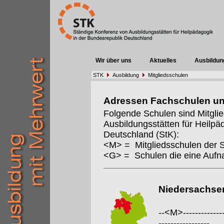
Wir über uns
Aktuelles
Ausbildun
STK
Ausbildung
Mitgliedsschulen
Adressen Fachschulen u
Folgende Schulen sind Mitgli
Ausbildungsstätten für Heilpä
Deutschland (StK):
<M> = Mitgliedsschulen der 
<G> = Schulen die eine Auf
Niedersachse
--<M>---------------
-----------------