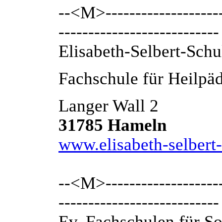
--<M>---------------------
---------------------------
Elisabeth-Selbert-Schu
Fachschule für Heilpä
Langer Wall 2
31785 Hameln
www.elisabeth-selbert-
--<M>---------------------
---------------------------
Ev. Fachschulen für S