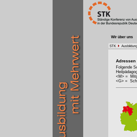
Wir über uns
STK
Ausbildun
Adressen
Folgende Sc
Heilpädagog
<M> = Mitg
<G> = Schu