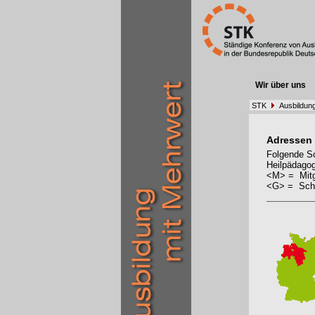
Wir über uns
STK
Ausbildun
Adressen
Folgende Sc
Heilpädagog
<M> = Mitg
<G> = Schu