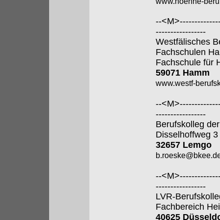
www.hoenne-beruf
--<M>---------------
-----------------
Westfälisches B
Fachschulen H
Fachschule für 
59071 Hamm
www.westf-berufsk
--<M>---------------
-----------------
Berufskolleg der
Disselhoffweg 3
32657 Lemgo
b.roeske@bkee.d
--<M>---------------
-----------------
LVR-Berufskolle
Fachbereich Hei
40625 Düsseldo