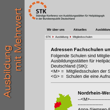
Wir über uns
Aktuelles
Ausbildun
STK
Ausbildung
Mitgliedsschulen
Adressen Fachschulen u
Folgende Schulen sind Mitgli
Ausbildungsstätten für Heilpä
Deutschland (StK):
<M> = Mitgliedsschulen der 
<G> = Schulen die eine Auf
Nordrhein-Wes
--<M>---------------
-----------------
Anna-Siemsen-B