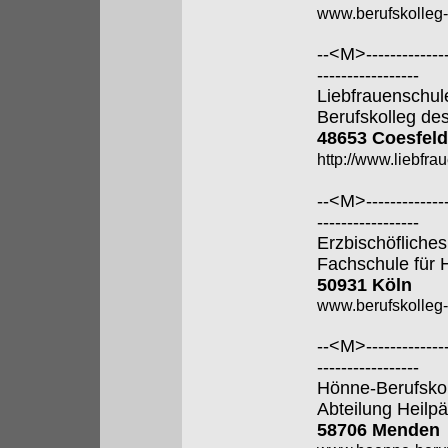
www.berufskolleg
--<M>---------------
-----------------
Liebfrauenschul
Berufskolleg de
48653 Coesfeld
http://www.liebfra
--<M>---------------
-----------------
Erzbischöfliches
Fachschule für 
50931 Köln
www.berufskolleg-
--<M>---------------
-----------------
Hönne-Berufsko
Abteilung Heilp
58706 Menden