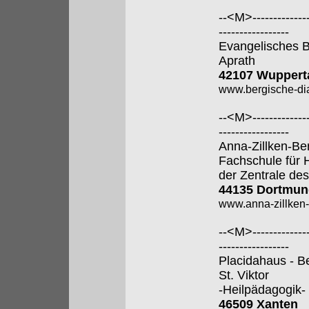
--<M>---------------
-----------------
Evangelisches B
Aprath
42107 Wuppert
www.bergische-di
--<M>---------------
-----------------
Anna-Zillken-Be
Fachschule für 
der Zentrale des
44135 Dortmun
www.anna-zillken-
--<M>---------------
-----------------
Placidahaus - B
St. Viktor
-Heilpädagogik-
46509 Xanten