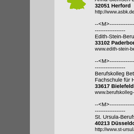
32051 Herford
http://www.asbk.de
--<M>---------------
-----------------
Edith-Stein-Ber
33102 Paderbo
www.edith-stein-b
--<M>---------------
-----------------
Berufskolleg Bet
Fachschule für 
33617 Bielefeld
www.berufskolleg-
--<M>---------------
-----------------
St. Ursula-Beru
40213 Düsseldo
http://www.st-ursul