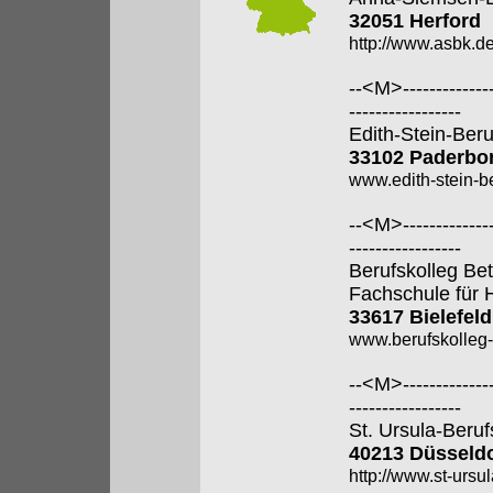
32051 Herford
http://www.asbk.de
--<M>---------------
-----------------
Edith-Stein-Ber
33102 Paderbo
www.edith-stein-b
--<M>---------------
-----------------
Berufskolleg Bet
Fachschule für 
33617 Bielefeld
www.berufskolleg-
--<M>---------------
-----------------
St. Ursula-Beru
40213 Düsseldo
http://www.st-ursul