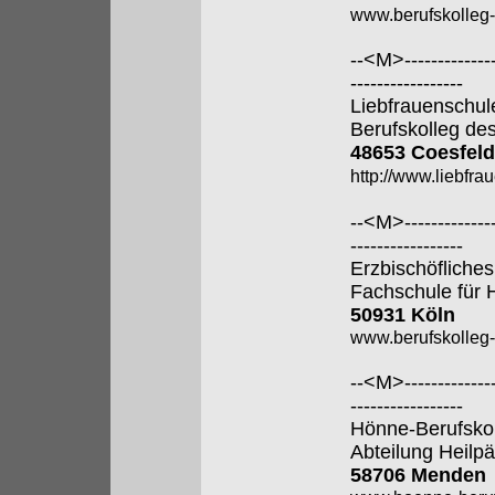
www.berufskolleg
--<M>---------------
-----------------
Liebfrauenschul
Berufskolleg de
48653 Coesfeld
http://www.liebfra
--<M>---------------
-----------------
Erzbischöfliches
Fachschule für 
50931 Köln
www.berufskolleg-
--<M>---------------
-----------------
Hönne-Berufsko
Abteilung Heilp
58706 Menden