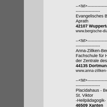
--<M>---------------
-----------------
Evangelisches B
Aprath
42107 Wuppert
www.bergische-di
--<M>---------------
-----------------
Anna-Zillken-Be
Fachschule für 
der Zentrale des
44135 Dortmun
www.anna-zillken-
--<M>---------------
-----------------
Placidahaus - B
St. Viktor
-Heilpädagogik-
46509 Xanten