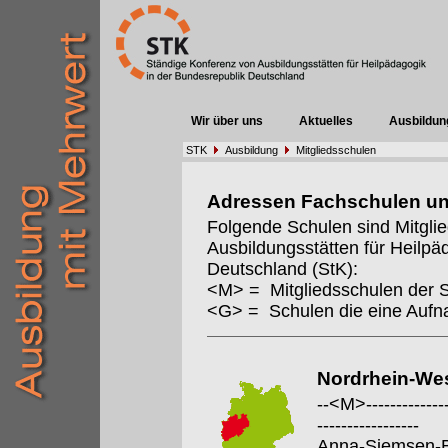
Wir über uns
Aktuelles
Ausbildun
STK
Ausbildung
Mitgliedsschulen
Adressen Fachschulen u
Folgende Schulen sind Mitgli
Ausbildungsstätten für Heilpä
Deutschland (StK):
<M> = Mitgliedsschulen der 
<G> = Schulen die eine Auf
Nordrhein-Wes
--<M>---------------
-----------------
Anna-Siemsen-B