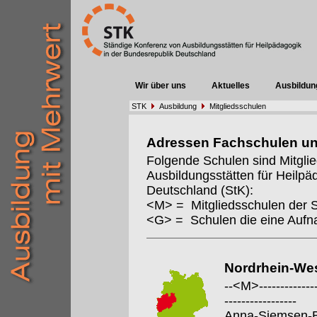
Wir über uns
Aktuelles
Ausbildun
STK
Ausbildung
Mitgliedsschulen
Adressen Fachschulen u
Folgende Schulen sind Mitgli
Ausbildungsstätten für Heilpä
Deutschland (StK):
<M> = Mitgliedsschulen der 
<G> = Schulen die eine Auf
Nordrhein-Wes
--<M>---------------
-----------------
Anna-Siemsen-B