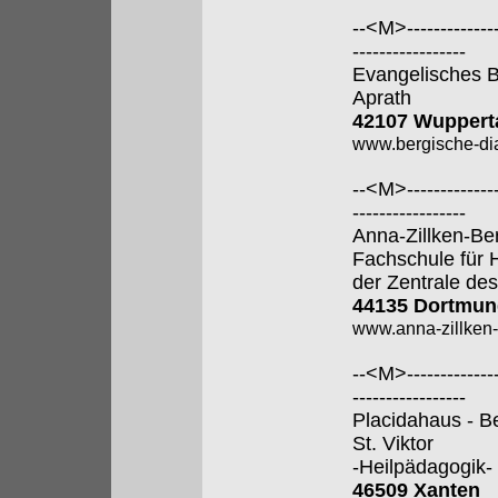
--<M>---------------
-----------------
Evangelisches B
Aprath
42107 Wuppert
www.bergische-di
--<M>---------------
-----------------
Anna-Zillken-Be
Fachschule für 
der Zentrale des
44135 Dortmun
www.anna-zillken-
--<M>---------------
-----------------
Placidahaus - B
St. Viktor
-Heilpädagogik-
46509 Xanten