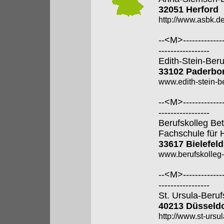
32051 Herford
http://www.asbk.de
--<M>---------------
-----------------
Edith-Stein-Ber
33102 Paderbo
www.edith-stein-b
--<M>---------------
-----------------
Berufskolleg Bet
Fachschule für 
33617 Bielefeld
www.berufskolleg-
--<M>---------------
-----------------
St. Ursula-Beru
40213 Düsseldo
http://www.st-ursul