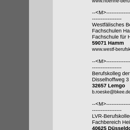
www.hoenne-beruf
--<M>---------------
-----------------
Westfälisches B
Fachschulen H
Fachschule für 
59071 Hamm
www.westf-berufsk
--<M>---------------
-----------------
Berufskolleg der
Disselhoffweg 3
32657 Lemgo
b.roeske@bkee.d
--<M>---------------
-----------------
LVR-Berufskolle
Fachbereich Hei
40625 Düsseldo