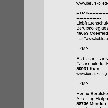
www.berufskolleg
--<M>---------------
-----------------
Liebfrauenschul
Berufskolleg de
48653 Coesfeld
http://www.liebfra
--<M>---------------
-----------------
Erzbischöfliches
Fachschule für 
50931 Köln
www.berufskolleg-
--<M>---------------
-----------------
Hönne-Berufsko
Abteilung Heilp
58706 Menden