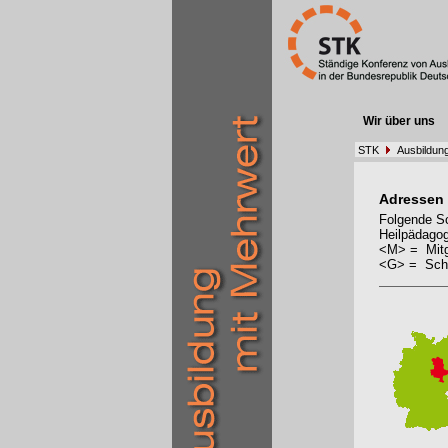
Wir über uns
STK
Ausbildun
Adressen
Folgende Sc
Heilpädagog
<M> = Mitg
<G> = Schu