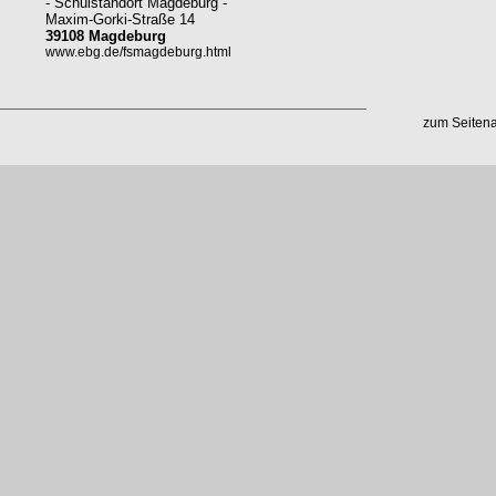
- Schulstandort Magdeburg -
Maxim-Gorki-Straße 14
39108 Magdeburg
www.ebg.de/fsmagdeburg.html
zum Seiten