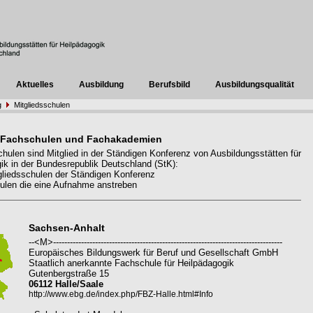
Aktuelles
Ausbildung
Berufsbild
Ausbildungsqualität
g
Mitgliedsschulen
 Fachschulen und Fachakademien
hulen sind Mitglied in der Ständigen Konferenz von Ausbildungsstätten für
ik in der Bundesrepublik Deutschland (StK):
liedsschulen der Ständigen Konferenz
len die eine Aufnahme anstreben
Sachsen-Anhalt
--<M>----------------------------------------------------------------------------------
Europäisches Bildungswerk für Beruf und Gesellschaft GmbH
Staatlich anerkannte Fachschule für Heilpädagogik
Gutenbergstraße 15
06112 Halle/Saale
http://www.ebg.de/index.php/FBZ-Halle.html#Info