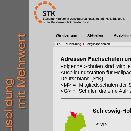
Wir über uns
Aktuelles
Ausbildun
STK
Ausbildung
Mitgliedsschulen
Adressen Fachschulen u
Folgende Schulen sind Mitgli
Ausbildungsstätten für Heilpä
Deutschland (StK):
<M> = Mitgliedsschulen der 
<G> = Schulen die eine Auf
Schleswig-Hol
--<M>---------------
-----------------