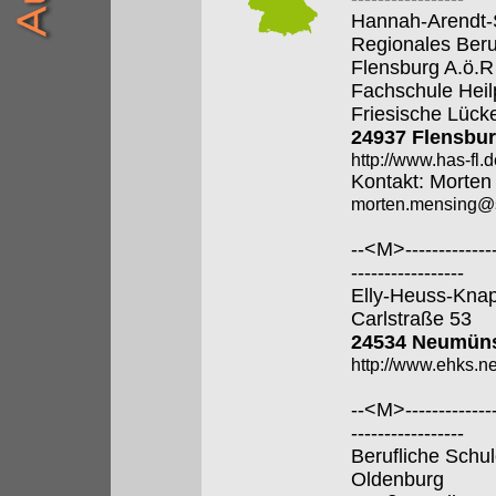
Hannah-Arendt-
Regionales Beru
Flensburg A.ö.R
Fachschule Hei
Friesische Lück
24937 Flensbu
http://www.has-fl.d
Kontakt: Morten
morten.mensing@s
--<M>---------------
-----------------
Elly-Heuss-Kna
Carlstraße 53
24534 Neumü
http://www.ehks.n
--<M>---------------
-----------------
Berufliche Schul
Oldenburg