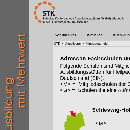
Wir über uns
Aktuelles
Ausbildun
STK
Ausbildung
Mitgliedsschulen
Adressen Fachschulen u
Folgende Schulen sind Mitgli
Ausbildungsstätten für Heilpä
Deutschland (StK):
<M> = Mitgliedsschulen der 
<G> = Schulen die eine Auf
Schleswig-Hol
--<M>---------------
-----------------