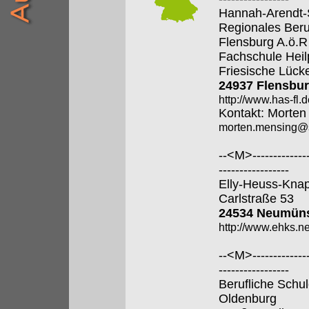
Hannah-Arendt-
Regionales Beru
Flensburg A.ö.R
Fachschule Hei
Friesische Lück
24937 Flensbu
http://www.has-fl.d
Kontakt: Morten
morten.mensing@s
--<M>---------------
-----------------
Elly-Heuss-Kna
Carlstraße 53
24534 Neumü
http://www.ehks.n
--<M>---------------
-----------------
Berufliche Schul
Oldenburg