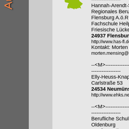
Hannah-Arendt-
Regionales Beru
Flensburg A.ö.R
Fachschule Hei
Friesische Lück
24937 Flensbu
http://www.has-fl.d
Kontakt: Morten
morten.mensing@s
--<M>---------------
-----------------
Elly-Heuss-Kna
Carlstraße 53
24534 Neumü
http://www.ehks.n
--<M>---------------
-----------------
Berufliche Schul
Oldenburg