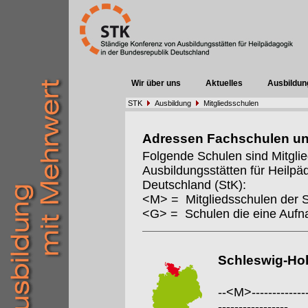
Wir über uns
Aktuelles
Ausbildun
STK
Ausbildung
Mitgliedsschulen
Adressen Fachschulen u
Folgende Schulen sind Mitgli
Ausbildungsstätten für Heilpä
Deutschland (StK):
<M> = Mitgliedsschulen der 
<G> = Schulen die eine Auf
Schleswig-Hol
--<M>---------------
-----------------