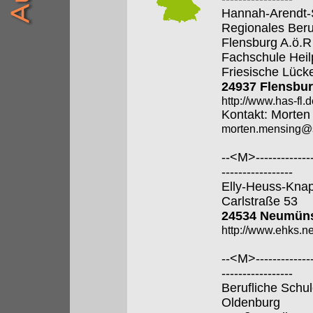
Hannah-Arendt-
Regionales Beru
Flensburg A.ö.R
Fachschule Hei
Friesische Lück
24937 Flensbu
http://www.has-fl.d
Kontakt: Morten
morten.mensing@s
--<M>---------------
-----------------
Elly-Heuss-Kna
Carlstraße 53
24534 Neumü
http://www.ehks.n
--<M>---------------
-----------------
Berufliche Schul
Oldenburg