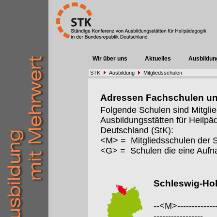
Wir über uns
Aktuelles
Ausbildun
STK
Ausbildung
Mitgliedsschulen
Adressen Fachschulen u
Folgende Schulen sind Mitgli
Ausbildungsstätten für Heilpä
Deutschland (StK):
<M> = Mitgliedsschulen der 
<G> = Schulen die eine Auf
Schleswig-Hol
--<M>---------------
-----------------