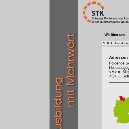
Wir über uns
STK
Ausbildun
Adressen
Folgende Sc
Heilpädagog
<M> = Mitg
<G> = Schu