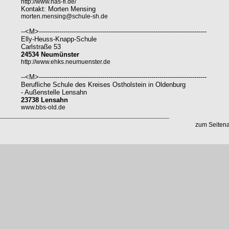
http://www.has-fl.de/
Kontakt: Morten Mensing
morten.mensing@schule-sh.de
--<M>----------------------------------------------------------------------------------
Elly-Heuss-Knapp-Schule
Carlstraße 53
24534 Neumünster
http://www.ehks.neumuenster.de
--<M>----------------------------------------------------------------------------------
Berufliche Schule des Kreises Ostholstein in Oldenburg
- Außenstelle Lensahn
23738 Lensahn
www.bbs-old.de
zum Seiten