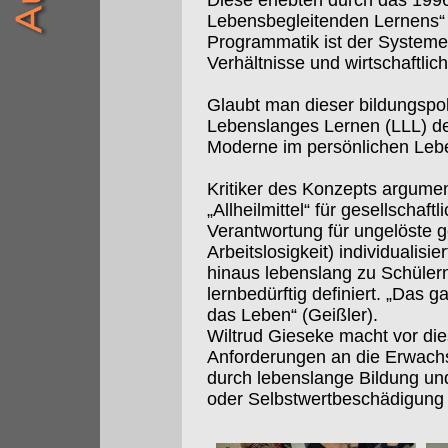
Diese erlebten durch das 199
Lebensbegleitenden Lernens“ e
Programmatik ist der Systemerh
Verhältnisse und wirtschaftlic
Glaubt man dieser bildungspol
Lebenslanges Lernen (LLL) d
Moderne im persönlichen Leb
Kritiker des Konzepts argumen
„Allheilmittel“ für gesellschaftl
Verantwortung für ungelöste g
Arbeitslosigkeit) individualis
hinaus lebenslang zu Schülern
lernbedürftig definiert. „Das 
das Leben“ (Geißler).
Wiltrud Gieseke macht vor di
Anforderungen an die Erwachs
durch lebenslange Bildung und 
oder Selbstwertbeschädigung d