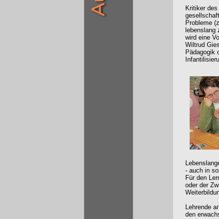
Kritiker des
gesellschaft
Probleme (z
lebenslang 
wird eine Vo
Wiltrud Gie
Pädagogik d
Infantilisi
Lebenslange
- auch in s
Für den Ler
oder der Zw
Weiterbildu
Lehrende a
den erwachs