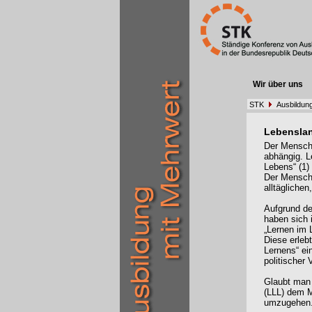
Wir über uns
STK
Ausbildung
Lebenslan
Der Mensch 
abhängig. L
Lebens“ (1)
Der Mensch l
alltägliche
Aufgrund de
haben sich 
„Lernen im 
Diese erleb
Lernens“ ein
politischer 
Glaubt man 
(LLL) dem M
umzugehen