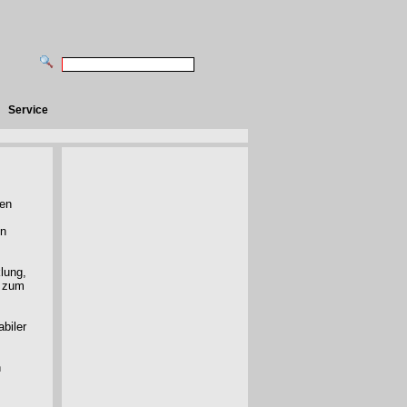
Service
hen
in
lung,
e zum
abiler
n