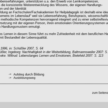
ebenserfahrungen, unterstützen u.a. den Erwerb von Lernkompetenzen,
 die konsistente Weiterentwicklung des Wissens, der eigenen Handlungs-
 und der Identität
ildung an Fachschulen/Fachakademien für Heilpädagogik ist deshalb eine ide
ernens im Lebenslauf“ weil sie Lebenserfahrung, Berufspraxis, wissenschaftl
methodische Kompetenzen hervorragend integriert und zu einer selbstreflexi
setzung mit der eigenen Person, ihren emotionalen Orientierungssystemen u
 Handlungsmustern ermutigt.
s Lernen in diesem Sinne führt zu mehr Zufriedenheit mit dem beruflichen H
mit Bestandteil der Lebensqualität.
1996, in: Schüßler 2007, S. 64
üßler, Ingeborg: Nachhaltigkeit in der Weiterbildung, Baltmannsweiler 2007: S.
eseke. Wiltrud: Lebenslanges Lernen und Emotionen, Bielefeld 2007: S. 113
->
durch Bildung
Aufstieg
->
Ausbildungsweg
zum Seiten