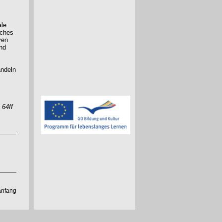
ale
iches
ven
nd
andeln
 64ff
anfang