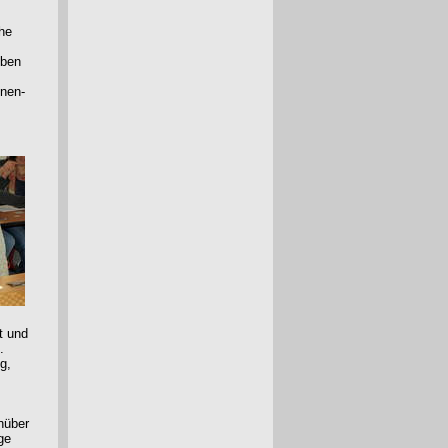
che
eben
enen-
t und
.
g,
nüber
ge