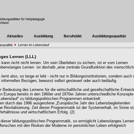
Aktuelles
Ausbildung
Berufsbild
Ausbildungsqualität
squalität
Lernen im Lebenslauf
ges Lernen (LLL)
kann nicht nicht lernen. Um sein Überleben zu sichern, ist er vom Lernen
ebenslanges Lernen ist deshalb „eine zentrale Grundfunktion des menschlic
ernt also, so lange er lebt - nicht nur in Bildungsinstitutionen, sondern auch 
n, informellen Bezügen, bewusst selbst gesteuert oder auch beiläufig.
r Bedeutung des Lernens für die wirtschaftliche und gesellschaftliche Entwick
in Europa bereits in den 1960er und 1970er Jahren unterschiedliche Konzept
Lebenslauf“ zu bildungspolitischen Programmen entwickelt.
ten durch das 1996 ausgerufene „Europäische Jahr des Lebensbegleitenden
e Revitalisierung. Ziel dieser Programmatik ist der Systemerhalt, im Sinne st
Verhältnisse und wirtschaftlichem Erfolg. (2)
dieser bildungspolitischen Programmatik, so ermöglicht Lebenslanges Lerne
enschen mit den Risiken der Moderne im persönlichen Leben erfolgreich
.