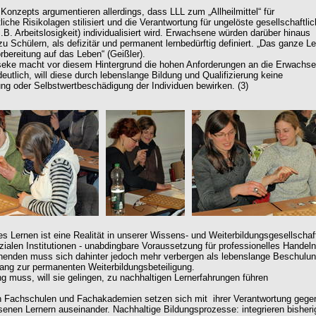
 Konzepts argumentieren allerdings, dass LLL zum „Allheilmittel“ für
liche Risikolagen stilisiert und die Verantwortung für ungelöste gesellschaftli
.B. Arbeitslosigkeit) individualisiert wird. Erwachsene würden darüber hinaus
zu Schülern, als defizitär und permanent lernbedürftig definiert. „Das ganze L
rbereitung auf das Leben“ (Geißler).
seke macht vor diesem Hintergrund die hohen Anforderungen an die Erwachs
eutlich, will diese durch lebenslange Bildung und Qualifizierung keine
erung oder Selbstwertbeschädigung der Individuen bewirken. (3)
s Lernen ist eine Realität in unserer Wissens- und Weiterbildungsgesellschaf
ozialen Institutionen - unabdingbare Voraussetzung für professionelles Handeln
nenden muss sich dahinter jedoch mehr verbergen als lebenslange Beschulun
ang zur permanenten Weiterbildungsbeteiligung.
ng muss, will sie gelingen, zu nachhaltigen Lernerfahrungen führen
n Fachschulen und Fachakademien setzen sich mit ihrer Verantwortung gege
enen Lernern auseinander. Nachhaltige Bildungsprozesse: integrieren bisheri