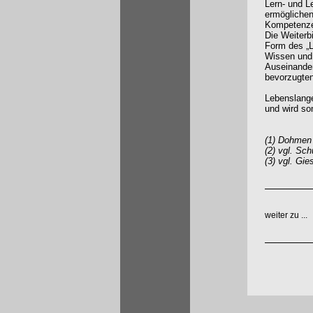
Lern- und L
ermöglichen
Kompetenzen
Die Weiterb
Form des „L
Wissen und 
Auseinander
bevorzugten
Lebenslange
und wird so
(1) Dohmen 
(2) vgl. Sch
(3) vgl. Gi
weiter zu ...