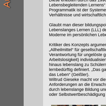
Diese erlebten durch das 199
Lebensbegleitenden Lernens“ e
Programmatik ist der Systemerh
Verhältnisse und wirtschaftlic
Glaubt man dieser bildungspol
Lebenslanges Lernen (LLL) d
Moderne im persönlichen Leb
Kritiker des Konzepts argumen
„Allheilmittel“ für gesellschaftl
Verantwortung für ungelöste g
Arbeitslosigkeit) individualis
hinaus lebenslang zu Schülern
lernbedürftig definiert. „Das 
das Leben“ (Geißler).
Wiltrud Gieseke macht vor di
Anforderungen an die Erwachs
durch lebenslange Bildung und 
oder Selbstwertbeschädigung d