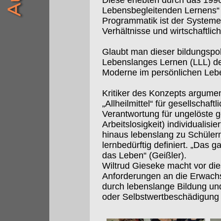
Diese erlebten durch das 199
Lebensbegleitenden Lernens“ e
Programmatik ist der Systemerh
Verhältnisse und wirtschaftlic
Glaubt man dieser bildungspol
Lebenslanges Lernen (LLL) d
Moderne im persönlichen Leb
Kritiker des Konzepts argumen
„Allheilmittel“ für gesellschaftl
Verantwortung für ungelöste g
Arbeitslosigkeit) individualis
hinaus lebenslang zu Schülern
lernbedürftig definiert. „Das 
das Leben“ (Geißler).
Wiltrud Gieseke macht vor di
Anforderungen an die Erwachs
durch lebenslange Bildung und 
oder Selbstwertbeschädigung d