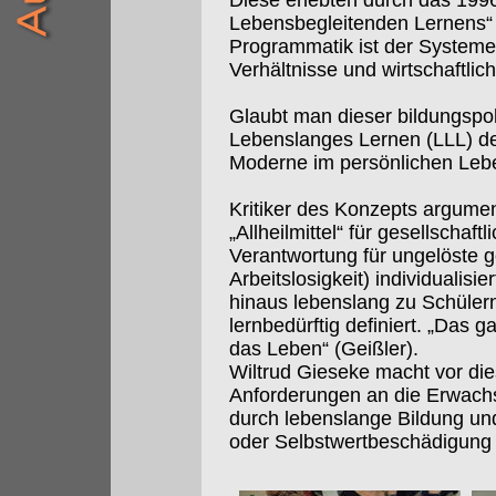
Diese erlebten durch das 199
Lebensbegleitenden Lernens“ e
Programmatik ist der Systemerh
Verhältnisse und wirtschaftlic
Glaubt man dieser bildungspol
Lebenslanges Lernen (LLL) d
Moderne im persönlichen Leb
Kritiker des Konzepts argumen
„Allheilmittel“ für gesellschaftl
Verantwortung für ungelöste g
Arbeitslosigkeit) individualis
hinaus lebenslang zu Schülern
lernbedürftig definiert. „Das 
das Leben“ (Geißler).
Wiltrud Gieseke macht vor di
Anforderungen an die Erwachs
durch lebenslange Bildung und 
oder Selbstwertbeschädigung d