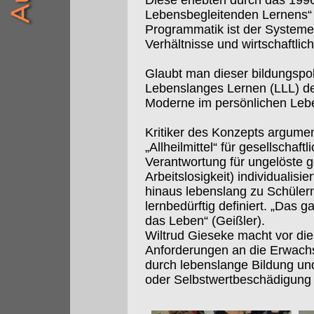
Diese erlebten durch das 199
Lebensbegleitenden Lernens“ e
Programmatik ist der Systemerh
Verhältnisse und wirtschaftlic
Glaubt man dieser bildungspol
Lebenslanges Lernen (LLL) d
Moderne im persönlichen Leb
Kritiker des Konzepts argumen
„Allheilmittel“ für gesellschaftl
Verantwortung für ungelöste g
Arbeitslosigkeit) individualis
hinaus lebenslang zu Schülern
lernbedürftig definiert. „Das 
das Leben“ (Geißler).
Wiltrud Gieseke macht vor di
Anforderungen an die Erwachs
durch lebenslange Bildung und 
oder Selbstwertbeschädigung d