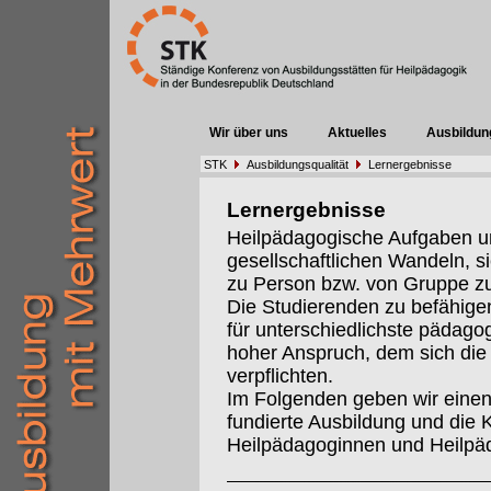
Wir über uns
Aktuelles
Ausbildun
STK
Ausbildungsqualität
Lernergebnisse
Lernergebnisse
Heilpädagogische Aufgaben un
gesellschaftlichen Wandeln, s
zu Person bzw. von Gruppe z
Die Studierenden zu befähigen
für unterschiedlichste pädago
hoher Anspruch, dem sich die 
verpflichten.
Im Folgenden geben wir einen 
fundierte Ausbildung und die 
Heilpädagoginnen und Heilpä