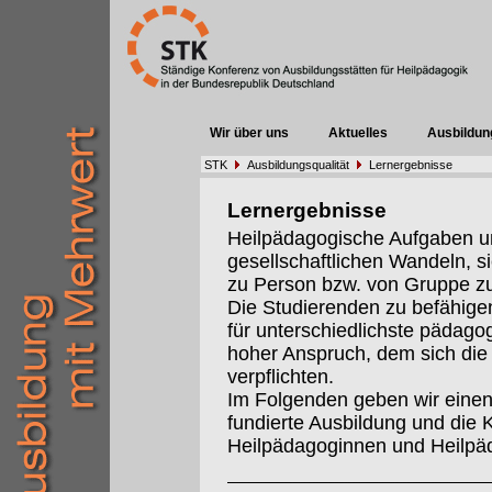
Wir über uns
Aktuelles
Ausbildun
STK
Ausbildungsqualität
Lernergebnisse
Lernergebnisse
Heilpädagogische Aufgaben un
gesellschaftlichen Wandeln, s
zu Person bzw. von Gruppe z
Die Studierenden zu befähigen
für unterschiedlichste pädago
hoher Anspruch, dem sich die 
verpflichten.
Im Folgenden geben wir einen 
fundierte Ausbildung und die 
Heilpädagoginnen und Heilpä