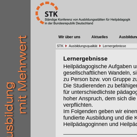
Wir über uns
Aktuelles
Ausbildun
STK
Ausbildungsqualität
Lernergebnisse
Lernergebnisse
Heilpädagogische Aufgaben un
gesellschaftlichen Wandeln, s
zu Person bzw. von Gruppe z
Die Studierenden zu befähigen
für unterschiedlichste pädago
hoher Anspruch, dem sich die 
verpflichten.
Im Folgenden geben wir einen 
fundierte Ausbildung und die 
Heilpädagoginnen und Heilpä