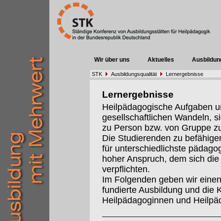
Wir über uns
Aktuelles
Ausbildun
STK
Ausbildungsqualität
Lernergebnisse
Lernergebnisse
Heilpädagogische Aufgaben un
gesellschaftlichen Wandeln, s
zu Person bzw. von Gruppe z
Die Studierenden zu befähigen
für unterschiedlichste pädago
hoher Anspruch, dem sich die 
verpflichten.
Im Folgenden geben wir einen 
fundierte Ausbildung und die 
Heilpädagoginnen und Heilpä