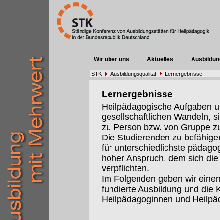
Wir über uns
Aktuelles
Ausbildun
STK
Ausbildungsqualität
Lernergebnisse
Lernergebnisse
Heilpädagogische Aufgaben un
gesellschaftlichen Wandeln, s
zu Person bzw. von Gruppe z
Die Studierenden zu befähigen
für unterschiedlichste pädago
hoher Anspruch, dem sich die 
verpflichten.
Im Folgenden geben wir einen 
fundierte Ausbildung und die 
Heilpädagoginnen und Heilpä