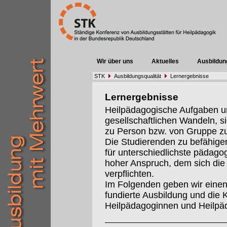
Wir über uns
Aktuelles
Ausbildun
STK
Ausbildungsqualität
Lernergebnisse
Lernergebnisse
Heilpädagogische Aufgaben un
gesellschaftlichen Wandeln, s
zu Person bzw. von Gruppe z
Die Studierenden zu befähigen
für unterschiedlichste pädago
hoher Anspruch, dem sich die 
verpflichten.
Im Folgenden geben wir einen 
fundierte Ausbildung und die 
Heilpädagoginnen und Heilpä