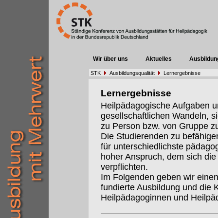
Wir über uns
Aktuelles
Ausbildun
STK
Ausbildungsqualität
Lernergebnisse
Lernergebnisse
Heilpädagogische Aufgaben un
gesellschaftlichen Wandeln, s
zu Person bzw. von Gruppe z
Die Studierenden zu befähigen
für unterschiedlichste pädago
hoher Anspruch, dem sich die 
verpflichten.
Im Folgenden geben wir einen 
fundierte Ausbildung und die 
Heilpädagoginnen und Heilpä