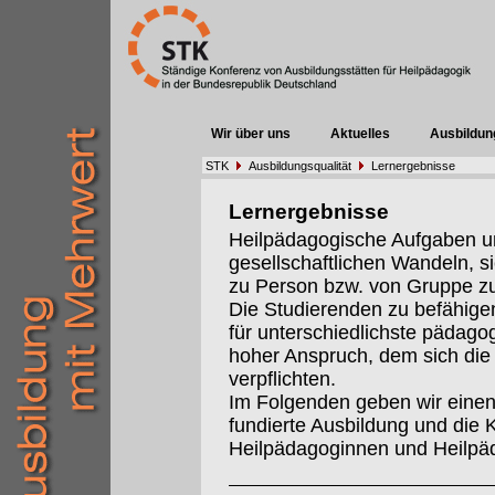
Wir über uns
Aktuelles
Ausbildun
STK
Ausbildungsqualität
Lernergebnisse
Lernergebnisse
Heilpädagogische Aufgaben un
gesellschaftlichen Wandeln, s
zu Person bzw. von Gruppe z
Die Studierenden zu befähigen
für unterschiedlichste pädago
hoher Anspruch, dem sich die 
verpflichten.
Im Folgenden geben wir einen 
fundierte Ausbildung und die 
Heilpädagoginnen und Heilpä