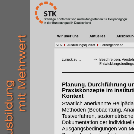
Wir über uns
Aktuelles
Ausbildun
STK
Ausbildungsqualität
Lernergebnisse
zurück zu ...
->
Beschreiben, Verste
Entwicklungsbedingu
Planung, Durchführung un
Praxiskonzepte im institut
Kontext
Staatlich anerkannte Heilpäda
Methoden (Beobachtung, Anam
Testverfahren, soziometrische
Dokumentation der individuel
Ausgangsbedingungen von Me