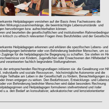
nerkannte Heilpädagogen verstehen auf der Basis ihres Fachwissens die
iellen Wirkungszusammenhänge, die beeinträchtigte Lebensumstände und
en hervorbringen bzw. aufrechterhalten können.
eren und beurteilen die gesellschaftlichen und institutionellen Rahmenbedingu
n kritisch zu ethisch relevanten Fragen ihres Berufsfeldes und der Gesellscha
nerkannte Heilpädagogen erkennen und erklären die spezifischen Lebens- und
sbedingungen behinderter oder von Behinderung bedrohter Menschen, um so
 Zugänge für die heilpädagogische Begegnung zu schaffen. Sie stellen im Hin
rschwernisse von Kindern, Jugendlichen oder Erwachsenen den Hilfebedarf f
 und verantworten fachlich begründete Stellungnahmen.
is der entsprechenden Rechtsgrundlagen initiieren sie die Gewährung von Hil
l, individuelle und soziale Ressourcen, höchstmögliche Autonomie und die
htigte Teilhabe am Leben in der Gesellschaft zu fördern, Benachteiligungen z
der ihnen entgegen zu wirken. Den Bedürfnissen, Entwicklungs- und Lebensz
 oder von Behinderung bedrohter Menschen wird dabei besonders Rechnung
eilpädagoginnen und Heilpädagogen formulieren stellvertretend und /oder
d u.a. den Bedarf an konsultativer, advokatorischer und lernzielorientierter