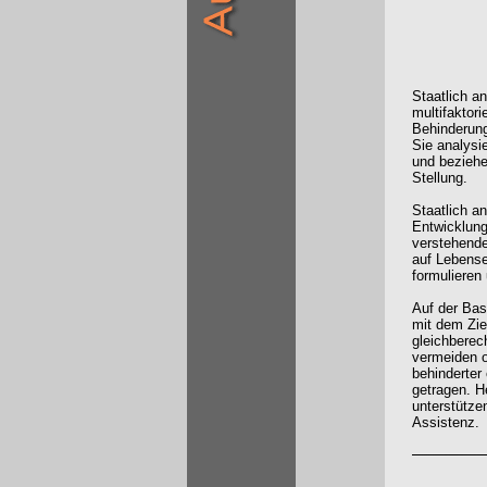
Staatlich a
multifaktor
Behinderung
Sie analysi
und beziehe
Stellung.
Staatlich a
Entwicklung
verstehende
auf Lebense
formulieren
Auf der Bas
mit dem Zie
gleichberec
vermeiden o
behinderter
getragen. H
unterstützen
Assistenz.