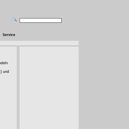
Service
andeln
t) und