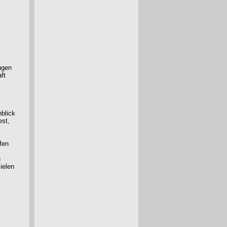
ngen
ft
blick
est,
fen
u
ielen