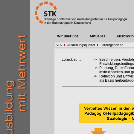
Wir über uns
Aktuelles
Ausbildun
STK
Ausbildungsqualität
Lernergebnisse
zurück zu ...
->
Beschreiben, Verste
Entwicklungsbedingu
->
Planung, Durchführu
institutionellen und 
->
Reflexion und Entwi
als Basis heilpädag