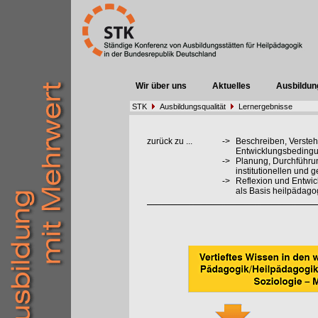
Wir über uns
Aktuelles
Ausbildun
STK
Ausbildungsqualität
Lernergebnisse
zurück zu ...
->
Beschreiben, Verste
Entwicklungsbedingu
->
Planung, Durchführu
institutionellen und 
->
Reflexion und Entwi
als Basis heilpädag