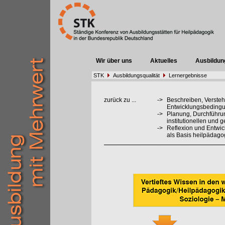
Wir über uns
Aktuelles
Ausbildun
STK
Ausbildungsqualität
Lernergebnisse
zurück zu ...
->
Beschreiben, Verste
Entwicklungsbedingu
->
Planung, Durchführu
institutionellen und 
->
Reflexion und Entwi
als Basis heilpädag