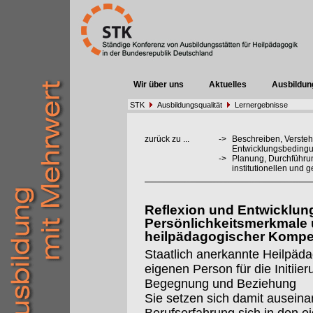
Wir über uns
Aktuelles
Ausbildun
STK
Ausbildungsqualität
Lernergebnisse
zurück zu ...
->
Beschreiben, Verste
Entwicklungsbedingu
->
Planung, Durchführu
institutionellen und 
Reflexion und Entwicklun
Persönlichkeitsmerkmale 
heilpädagogischer Kompe
Staatlich anerkannte Heilpäd
eigenen Person für die Initiie
Begegnung und Beziehung
Sie setzen sich damit ausein