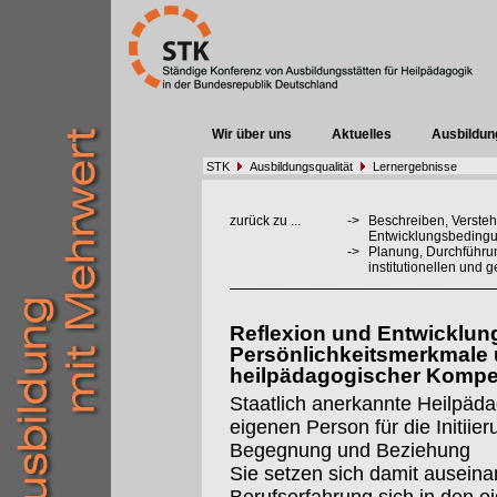
Wir über uns
Aktuelles
Ausbildun
STK
Ausbildungsqualität
Lernergebnisse
zurück zu ...
->
Beschreiben, Verste
Entwicklungsbedingu
->
Planung, Durchführu
institutionellen und 
Reflexion und Entwicklun
Persönlichkeitsmerkmale 
heilpädagogischer Kompe
Staatlich anerkannte Heilpäd
eigenen Person für die Initiie
Begegnung und Beziehung
Sie setzen sich damit ausein