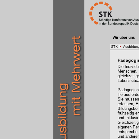
Wir über uns
STK
Ausbildung
Pädagogi
Die Individ
Menschen, d
gleichzeiti
Lebenssituat
Pädagoginn
Herausford
Sie müssen 
erfassen, E
Bildungskon
frühzeitig 
und Inklusi
Gleichzeiti
eigenen Pe
entsprechen
und andere