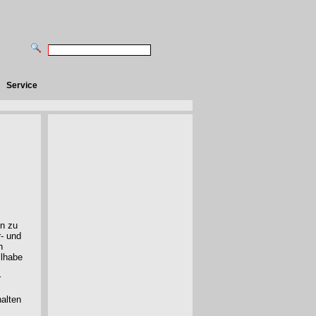
Service
en zu
- und
n
ilhabe
r
alten