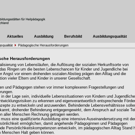
Aktuelles
Ausbildung
Berufsbild
Ausbildungsqualität
squalität
Pädagogische Herausforderungen
sche Herausforderungen
ualisierung von Lebensläufen, die Auflösung der sozialen Herkunftsorte von
as Ringen um die besten Lebenschancen für Kinder und Jugendliche bei
ger Angst vor einem drohenden sozialen Abstieg prägen den Alltag und die
ion vieler Eltern und Kinder in unserer Gesellschaft.
en und Pädagogen stehen vor immer komplexeren Fragestellungen und
erungen.
in der Lage sein, individuelle Lebenssituationen von Kindern und Jugendlich
ntwicklungsrisiken zu erkennen und eigenverantwortlich entsprechende Förder
zepte zu entwickeln und anzuwenden. Behindernde Lebensverhältnisse solle
erkannt, drohender Behinderung entgegengewirkt, dem Anspruch auf soziale Te
on aller Menschen Rechnung getragen werden.
g muss eine qualifizierte Ausbildung eine intensive Auseinandersetzung mit de
rsönlichkeit ermöglichen, damit angehende Pädagoginnen und Pädagogen
de Persönlichkeitskompetenzen entwickeln, im pädagogischen Alltag Stand h
n Menschen Halt geben können.