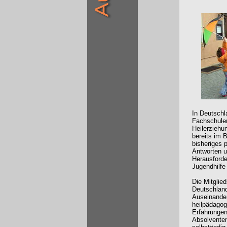
In Deutschl
Fachschulen
Heilerziehu
bereits im B
bisheriges 
Antworten u
Herausforde
Jugendhilfe
Die Mitglie
Deutschland
Auseinander
heilpädagogi
Erfahrungen 
Absolvente