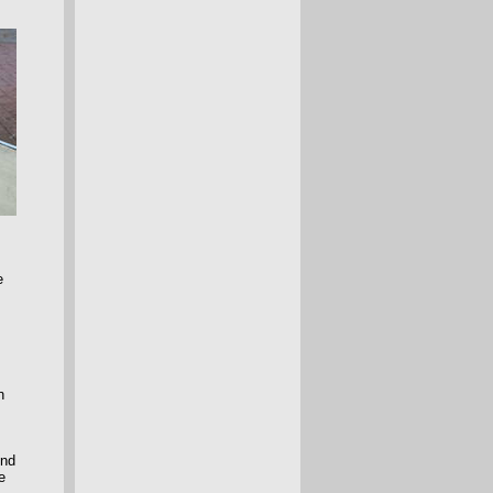
e
n
und
e