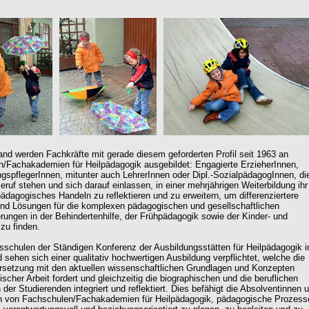
and werden Fachkräfte mit gerade diesem geforderten Profil seit 1963 an
/Fachakademien für Heilpädagogik ausgebildet: Engagierte ErzieherInnen,
ngspflegerInnen, mitunter auch LehrerInnen oder Dipl.-SozialpädagogInnen, di
eruf stehen und sich darauf einlassen, in einer mehrjährigen Weiterbildung ihr
pädagogisches Handeln zu reflektieren und zu erweitern, um differenziertere
nd Lösungen für die komplexen pädagogischen und gesellschaftlichen
rungen in der Behindertenhilfe, der Frühpädagogik sowie der Kinder- und
 zu finden.
dsschulen der Ständigen Konferenz der Ausbildungsstätten für Heilpädagogik i
 sehen sich einer qualitativ hochwertigen Ausbildung verpflichtet, welche die
setzung mit den aktuellen wissenschaftlichen Grundlagen und Konzepten
scher Arbeit fordert und gleichzeitig die biographischen und die beruflichen
der Studierenden integriert und reflektiert. Dies befähigt die Absolventinnen 
n von Fachschulen/Fachakademien für Heilpädagogik, pädagogische Prozess