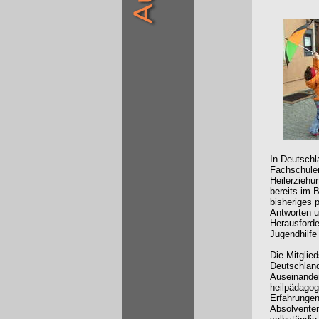
In Deutschl
Fachschulen
Heilerziehu
bereits im B
bisheriges 
Antworten u
Herausforde
Jugendhilfe
Die Mitglie
Deutschland
Auseinander
heilpädagogi
Erfahrungen 
Absolvente