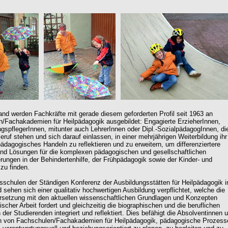
and werden Fachkräfte mit gerade diesem geforderten Profil seit 1963 an
/Fachakademien für Heilpädagogik ausgebildet: Engagierte ErzieherInnen,
ngspflegerInnen, mitunter auch LehrerInnen oder Dipl.-SozialpädagogInnen, di
eruf stehen und sich darauf einlassen, in einer mehrjährigen Weiterbildung ihr
pädagogisches Handeln zu reflektieren und zu erweitern, um differenziertere
nd Lösungen für die komplexen pädagogischen und gesellschaftlichen
rungen in der Behindertenhilfe, der Frühpädagogik sowie der Kinder- und
 zu finden.
dsschulen der Ständigen Konferenz der Ausbildungsstätten für Heilpädagogik i
 sehen sich einer qualitativ hochwertigen Ausbildung verpflichtet, welche die
setzung mit den aktuellen wissenschaftlichen Grundlagen und Konzepten
scher Arbeit fordert und gleichzeitig die biographischen und die beruflichen
der Studierenden integriert und reflektiert. Dies befähigt die Absolventinnen 
n von Fachschulen/Fachakademien für Heilpädagogik, pädagogische Prozess