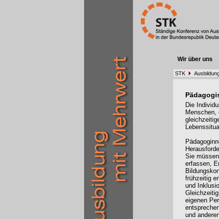
Wir über uns
STK
Ausbildung
Pädagogi
Die Individ
Menschen, d
gleichzeiti
Lebenssituat
Pädagoginn
Herausford
Sie müssen 
erfassen, E
Bildungskon
frühzeitig 
und Inklusi
Gleichzeiti
eigenen Pe
entsprechen
und andere