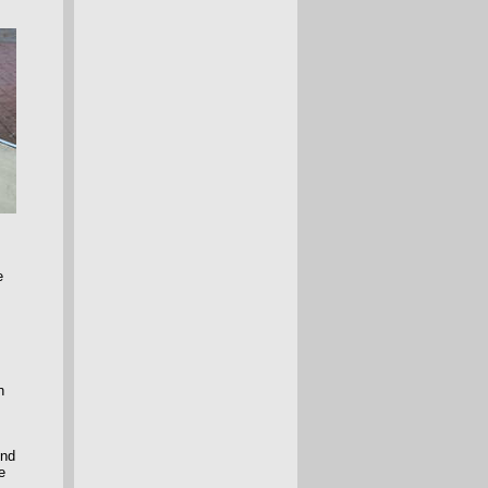
e
n
und
e