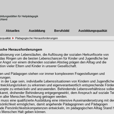
Aktuelles
Ausbildung
Berufsbild
Ausbildungsqualität
squalität
Pädagogische Herausforderungen
sche Herausforderungen
ualisierung von Lebensläufen, die Auflösung der sozialen Herkunftsorte von
as Ringen um die besten Lebenschancen für Kinder und Jugendliche bei
ger Angst vor einem drohenden sozialen Abstieg prägen den Alltag und die
ion vieler Eltern und Kinder in unserer Gesellschaft.
en und Pädagogen stehen vor immer komplexeren Fragestellungen und
erungen.
in der Lage sein, individuelle Lebenssituationen von Kindern und Jugendlich
ntwicklungsrisiken zu erkennen und eigenverantwortlich entsprechende Förder
zepte zu entwickeln und anzuwenden. Behindernde Lebensverhältnisse solle
erkannt, drohender Behinderung entgegengewirkt, dem Anspruch auf soziale Te
on aller Menschen Rechnung getragen werden.
g muss eine qualifizierte Ausbildung eine intensive Auseinandersetzung mit de
rsönlichkeit ermöglichen, damit angehende Pädagoginnen und Pädagogen
de Persönlichkeitskompetenzen entwickeln, im pädagogischen Alltag Stand h
n Menschen Halt geben können.