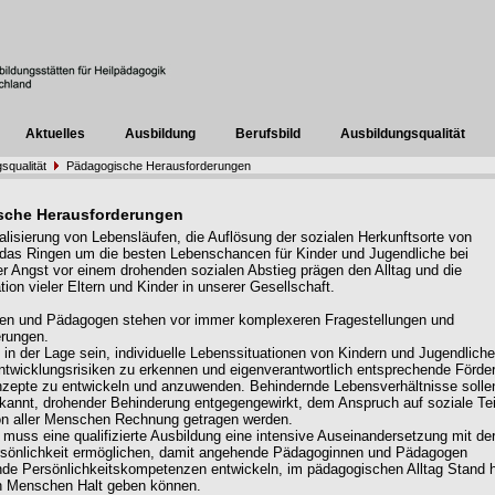
Aktuelles
Ausbildung
Berufsbild
Ausbildungsqualität
squalität
Pädagogische Herausforderungen
sche Herausforderungen
ualisierung von Lebensläufen, die Auflösung der sozialen Herkunftsorte von
as Ringen um die besten Lebenschancen für Kinder und Jugendliche bei
ger Angst vor einem drohenden sozialen Abstieg prägen den Alltag und die
ion vieler Eltern und Kinder in unserer Gesellschaft.
en und Pädagogen stehen vor immer komplexeren Fragestellungen und
erungen.
in der Lage sein, individuelle Lebenssituationen von Kindern und Jugendlich
ntwicklungsrisiken zu erkennen und eigenverantwortlich entsprechende Förder
zepte zu entwickeln und anzuwenden. Behindernde Lebensverhältnisse solle
erkannt, drohender Behinderung entgegengewirkt, dem Anspruch auf soziale Te
on aller Menschen Rechnung getragen werden.
g muss eine qualifizierte Ausbildung eine intensive Auseinandersetzung mit de
rsönlichkeit ermöglichen, damit angehende Pädagoginnen und Pädagogen
de Persönlichkeitskompetenzen entwickeln, im pädagogischen Alltag Stand h
n Menschen Halt geben können.