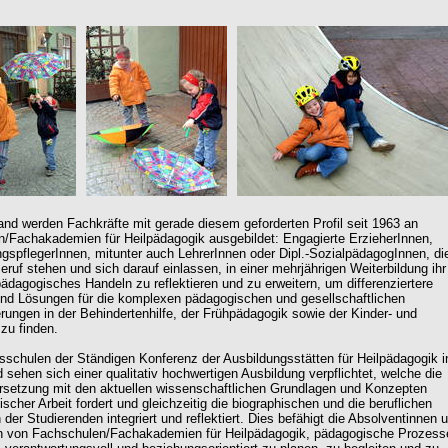
and werden Fachkräfte mit gerade diesem geforderten Profil seit 1963 an
/Fachakademien für Heilpädagogik ausgebildet: Engagierte ErzieherInnen,
ngspflegerInnen, mitunter auch LehrerInnen oder Dipl.-SozialpädagogInnen, di
eruf stehen und sich darauf einlassen, in einer mehrjährigen Weiterbildung ihr
pädagogisches Handeln zu reflektieren und zu erweitern, um differenziertere
nd Lösungen für die komplexen pädagogischen und gesellschaftlichen
rungen in der Behindertenhilfe, der Frühpädagogik sowie der Kinder- und
 zu finden.
dsschulen der Ständigen Konferenz der Ausbildungsstätten für Heilpädagogik i
 sehen sich einer qualitativ hochwertigen Ausbildung verpflichtet, welche die
setzung mit den aktuellen wissenschaftlichen Grundlagen und Konzepten
scher Arbeit fordert und gleichzeitig die biographischen und die beruflichen
der Studierenden integriert und reflektiert. Dies befähigt die Absolventinnen 
n von Fachschulen/Fachakademien für Heilpädagogik, pädagogische Prozess