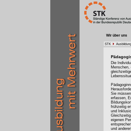
Wir über uns
STK
Ausbildung
Pädagogi
Die Individ
Menschen, d
gleichzeiti
Lebenssituat
Pädagoginn
Herausford
Sie müssen 
erfassen, E
Bildungskon
frühzeitig 
und Inklusi
Gleichzeiti
eigenen Pe
entsprechen
und andere