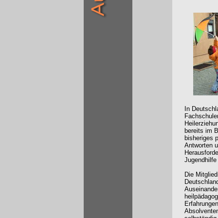
In Deutschl
Fachschulen
Heilerziehu
bereits im B
bisheriges 
Antworten u
Herausforde
Jugendhilfe
Die Mitglie
Deutschland
Auseinander
heilpädagogi
Erfahrungen 
Absolvente