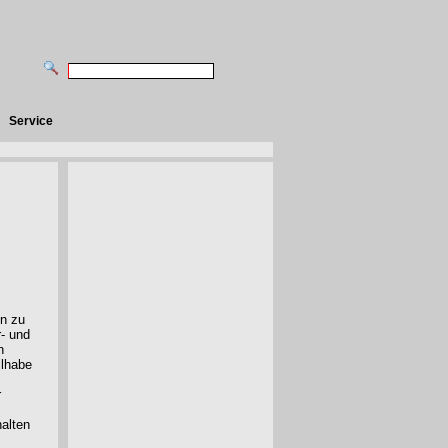
Service
en zu
- und
n
ilhabe
r
alten