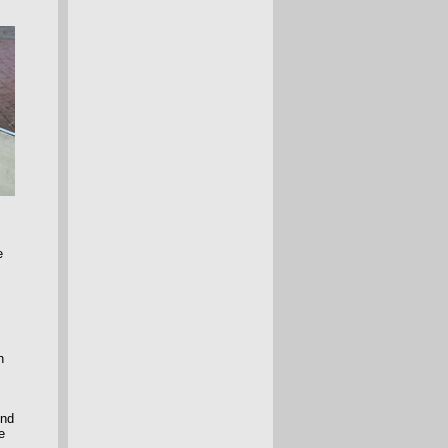
e
n
und
e