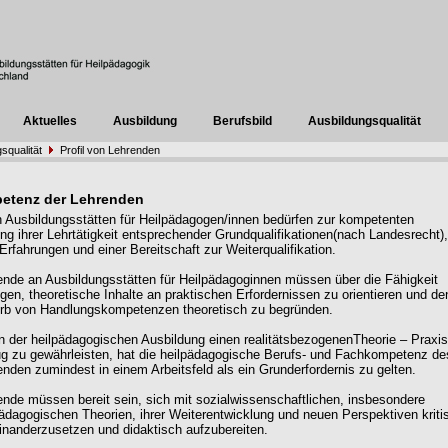
Aktuelles
Ausbildung
Berufsbild
Ausbildungsqualität
squalität
Profil von Lehrenden
etenz der Lehrenden
 Ausbildungsstätten für Heilpädagogen/innen bedürfen zur kompetenten
 ihrer Lehrtätigkeit entsprechender Grundqualifikationen(nach Landesrecht),
Erfahrungen und einer Bereitschaft zur Weiterqualifikation.
ende an Ausbildungsstätten für Heilpädagoginnen müssen über die Fähigkeit
gen, theoretische Inhalte an praktischen Erfordernissen zu orientieren und de
rb von Handlungskompetenzen theoretisch zu begründen.
n der heilpädagogischen Ausbildung einen realitätsbezogenenTheorie – Praxis
g zu gewährleisten, hat die heilpädagogische Berufs- und Fachkompetenz de
enden zumindest in einem Arbeitsfeld als ein Grunderfordernis zu gelten.
ende müssen bereit sein, sich mit sozialwissenschaftlichen, insbesondere
pädagogischen Theorien, ihrer Weiterentwicklung und neuen Perspektiven kriti
inanderzusetzen und didaktisch aufzubereiten.