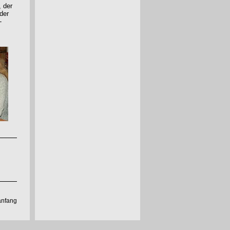
 der
der
-
anfang