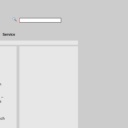
Service
n
 –
s
sch