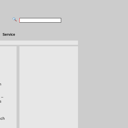
Service
n
 –
s
sch