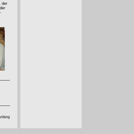
 der
der
-
anfang