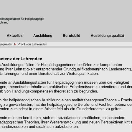
Aktuelles
Ausbildung
Berufsbild
Ausbildungsqualität
squalität
Profil von Lehrenden
etenz der Lehrenden
 Ausbildungsstätten für Heilpädagogen/innen bedürfen zur kompetenten
 ihrer Lehrtätigkeit entsprechender Grundqualifikationen(nach Landesrecht),
Erfahrungen und einer Bereitschaft zur Weiterqualifikation.
ende an Ausbildungsstätten für Heilpädagoginnen müssen über die Fähigkeit
gen, theoretische Inhalte an praktischen Erfordernissen zu orientieren und de
rb von Handlungskompetenzen theoretisch zu begründen.
n der heilpädagogischen Ausbildung einen realitätsbezogenenTheorie – Praxis
g zu gewährleisten, hat die heilpädagogische Berufs- und Fachkompetenz de
enden zumindest in einem Arbeitsfeld als ein Grunderfordernis zu gelten.
ende müssen bereit sein, sich mit sozialwissenschaftlichen, insbesondere
pädagogischen Theorien, ihrer Weiterentwicklung und neuen Perspektiven kriti
inanderzusetzen und didaktisch aufzubereiten.