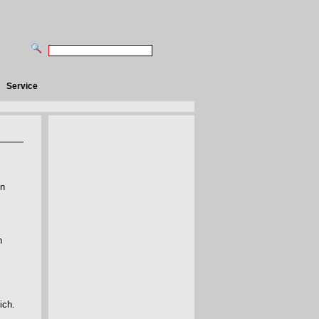
Service
en
n
ich.