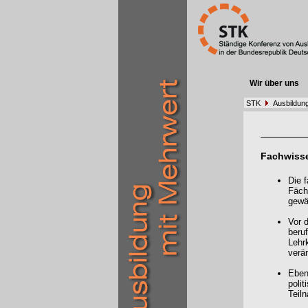
Wir über uns
STK
Ausbildung
Fachwisse
Die f
Fäch
gewäh
Vor 
beru
Lehr
verä
Ebens
poli
Teil