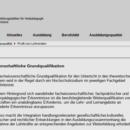
Aktuelles
Ausbildung
Berufsbild
Ausbildungsqualität
squalität
Profil von Lehrenden
nschaftliche Grundqualifikation
achwissenschaftliche Grundqualifikation für den Unterricht in den theoretisch
ern wird in der Regel durch ein Hochschulstudium im jeweiligen Fachgebiet
rleistet.
dem Hintergrund sich wandelnder fachwissenschaftlicher, fachpraktischer und
fspädagogischer Erkenntnisse ist die berufsbegleitende Weiterqualifikation vo
kräften ein unabdingbares Erfordernis, um die Lehr- und Lernangebote an
nderte Erkenntnisse anzupassen.
o macht die Integration handlungsrelevanter gesellschaftlicher,kultureller,
tischer und rechtlicher Entwicklungen in den Ausbildungszusammenhang die
nahme der Lehrkräfte an entsprechenden Angeboten zur Weiterbildung erforderl