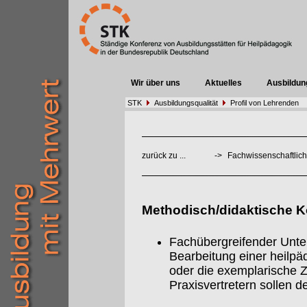
Wir über uns
Aktuelles
Ausbildun
STK
Ausbildungsqualität
Profil von Lehrenden
zurück zu ...
->
Fachwissenschaftlich
Methodisch/didaktische 
Fachübergreifender Unterr
Bearbeitung einer heilpä
oder die exemplarische
Praxisvertretern sollen 