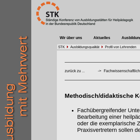
Wir über uns
Aktuelles
Ausbildun
STK
Ausbildungsqualität
Profil von Lehrenden
zurück zu ...
->
Fachwissenschaftlich
Methodisch/didaktische 
Fachübergreifender Unterr
Bearbeitung einer heilpä
oder die exemplarische
Praxisvertretern sollen 