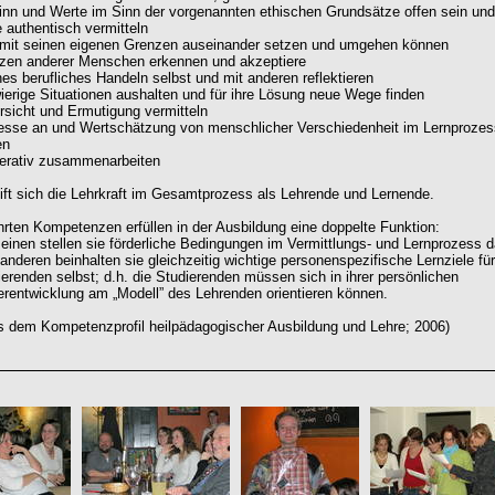
Sinn und Werte im Sinn der vorgenannten ethischen Grundsätze offen sein und
e authentisch vermitteln
 mit seinen eigenen Grenzen auseinander setzen und umgehen können
zen anderer Menschen erkennen und akzeptiere
nes berufliches Handeln selbst und mit anderen reflektieren
ierige Situationen aushalten und für ihre Lösung neue Wege finden
rsicht und Ermutigung vermitteln
resse an und Wertschätzung von menschlicher Verschiedenheit im Lernprozes
en
erativ zusammenarbeiten
ift sich die Lehrkraft im Gesamtprozess als Lehrende und Lernende.
hrten Kompetenzen erfüllen in der Ausbildung eine doppelte Funktion:
einen stellen sie förderliche Bedingungen im Vermittlungs- und Lernprozess
nderen beinhalten sie gleichzeitig wichtige personenspezifische Lernziele für
ierenden selbst; d.h. die Studierenden müssen sich in ihrer persönlichen
erentwicklung am „Modell” des Lehrenden orientieren können.
 dem Kompetenzprofil heilpädagogischer Ausbildung und Lehre; 2006)