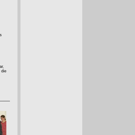
s
 dar,
 die