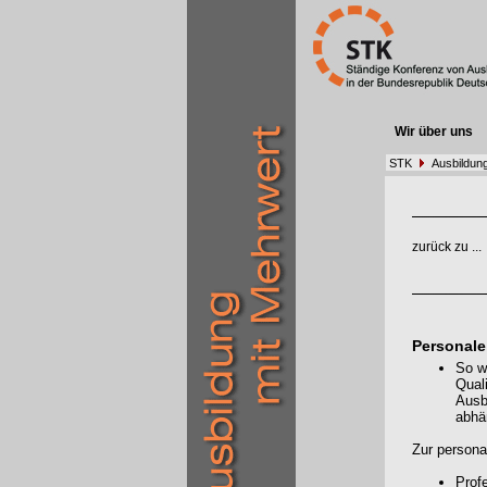
Wir über uns
STK
Ausbildung
zurück zu ...
Personale
So w
Quali
Ausb
abhä
Zur person
Prof