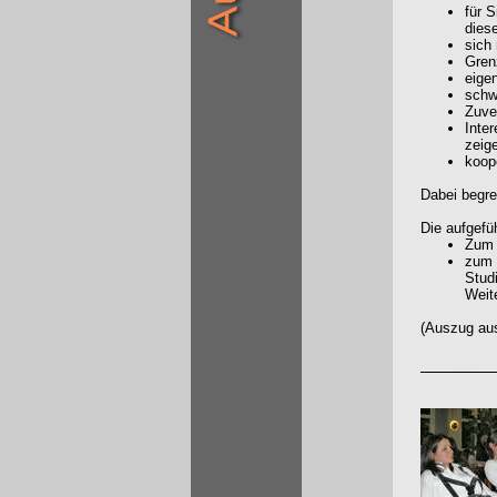
für 
dies
sich
Gren
eige
schw
Zuve
Inte
zeig
koop
Dabei begre
Die aufgefü
Zum 
zum a
Stud
Weit
(Auszug aus