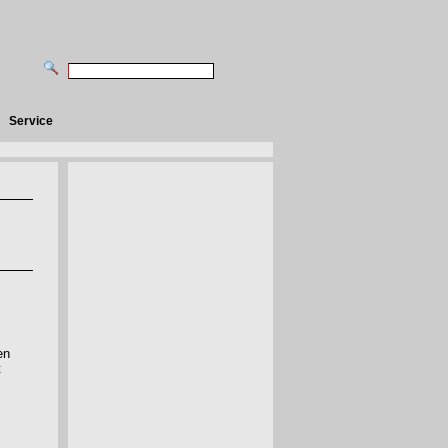
Service
en
t