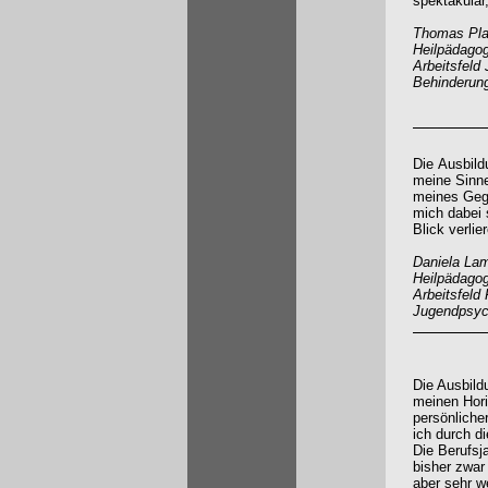
spektakulär,
Thomas Plap
Heilpädagog
Arbeitsfeld 
Behinderun
Die Ausbild
meine Sinne,
meines Geg
mich dabei 
Blick verlier
Daniela Lam
Heilpädagog
Arbeitsfeld 
Jugendpsych
Die Ausbild
meinen Hori
persönliche
ich durch d
Die Berufsj
bisher zwar
aber sehr we