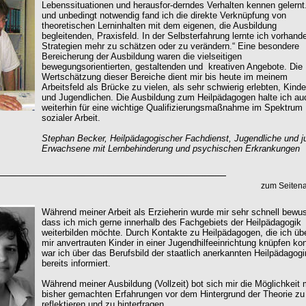
Lebenssituationen und herausfor-derndes Verhalten kennen gelernt
und unbedingt notwendig fand ich die direkte Verknüpfung von
theoretischen Lerninhalten mit dem eigenen, die Ausbildung
begleitenden, Praxisfeld. In der Selbsterfahrung lernte ich vorhand
Strategien mehr zu schätzen oder zu verändern.“ Eine besondere
Bereicherung der Ausbildung waren die vielseitigen
bewegungsorientierten, gestaltenden und kreativen Angebote. Die
Wertschätzung dieser Bereiche dient mir bis heute im meinem
Arbeitsfeld als Brücke zu vielen, als sehr schwierig erlebten, Kinde
und Jugendlichen. Die Ausbildung zum Heilpädagogen halte ich au
weiterhin für eine wichtige Qualifizierungsmaßnahme im Spektrum
sozialer Arbeit.
Stephan Becker, Heilpädagogischer Fachdienst, Jugendliche und j
Erwachsene mit Lernbehinderung und psychischen Erkrankungen
zum Seiten
Während meiner Arbeit als Erzieherin wurde mir sehr schnell bewus
dass ich mich gerne innerhalb des Fachgebiets der Heilpädagogik
weiterbilden möchte. Durch Kontakte zu Heilpädagogen, die ich übe
mir anvertrauten Kinder in einer Jugendhilfeeinrichtung knüpfen ko
war ich über das Berufsbild der staatlich anerkannten Heilpädagogi
bereits informiert.
Während meiner Ausbildung (Vollzeit) bot sich mir die Möglichkeit
bisher gemachten Erfahrungen vor dem Hintergrund der Theorie zu
reflektieren und zu hinterfragen.