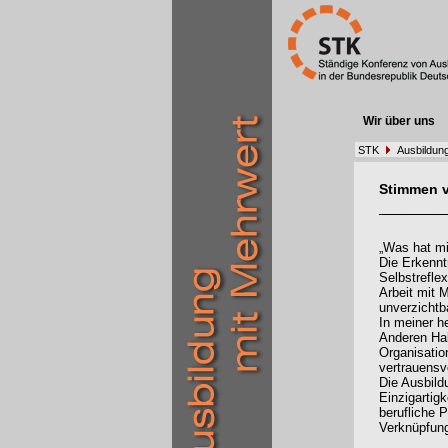
Wir über uns
STK
Ausbildung
Stimmen 
„Was hat mi
Die Erkennt
Selbstrefle
Arbeit mit 
unverzichtb
In meiner h
Anderen Hal
Organisatio
vertrauens
Die Ausbild
Einzigartigk
berufliche 
Verknüpfung