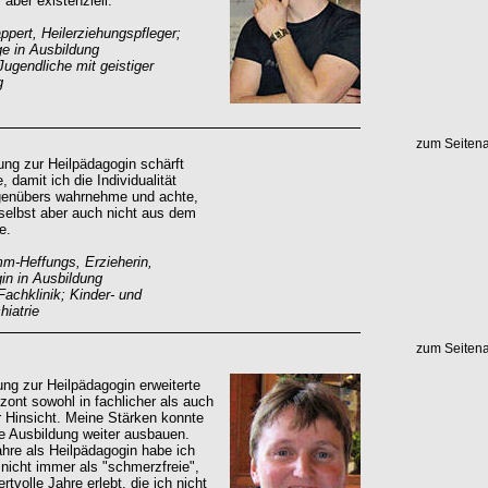
 aber existenziell.
pert, Heilerziehungspfleger;
e in Ausbildung
Jugendliche mit geistiger
g
zum Seiten
ung zur Heilpädagogin schärft
 damit ich die Individualität
enübers wahrnehme und achte,
selbst aber auch nicht aus dem
e.
m-Heffungs, Erzieherin,
in in Ausbildung
Fachklinik; Kinder- und
iatrie
zum Seiten
ung zur Heilpädagogin erweiterte
zont sowohl in fachlicher als auch
r Hinsicht. Meine Stärken konnte
ie Ausbildung weiter ausbauen.
ahre als Heilpädagogin habe ich
 nicht immer als "schmerzfreie",
rtvolle Jahre erlebt, die ich nicht