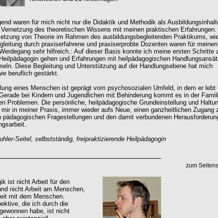
end waren für mich nicht nur die Didaktik und Methodik als Ausbildungsinhalt
 Vernetzung des theoretischen Wissens mit meinen praktischen Erfahrungen.
etzung von Theorie im Rahmen des ausbildungsbegleitenden Praktikums, wi
gleitung durch praxiserfahrene und praxiserprobte Dozenten waren für meinen
 Werdegang sehr hilfreich.: Auf dieser Basis konnte ich meine ersten Schritte 
Heilpädagogin gehen und Erfahrungen mit heilpädagogischen Handlungsansä
eln. Diese Begleitung und Unterstützung auf der Handlungsebene hat mich
ie beruflich gestärkt.
lung eines Menschen ist geprägt vom psychosozialen Umfeld, in dem er lebt
Gerade bei Kindern und Jugendlichen mit Behinderung kommt es in der Famili
igen Problemen. Die persönliche, heilpädagogische Grundeinstellung und Haltu
 mir in meiner Praxis, immer wieder aufs Neue, einen ganzheitlichen Zugang 
en pädagogischen Fragestellungen und den damit verbundenen Herausforderun
ngsarbeit.
uhler-Seitel, selbstständig, freipraktizierende Heilpädagogin
zum Seiten
k ist nicht Arbeit für den
nd nicht Arbeit am Menschen,
beit mit dem Menschen.
ektive, die ich durch die
gewonnen habe, ist nicht