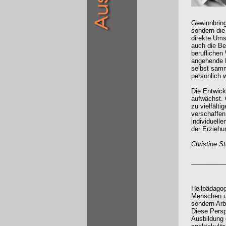
Gewinnbring
sondern die
direkte Ums
auch die Be
beruflichen
angehende 
selbst samm
persönlich w
Die Entwick
aufwächst. 
zu vielfält
verschaffen
individuell
der Erziehu
Christine St
Heilpädagogi
Menschen u
sondern Ar
Diese Persp
Ausbildung 