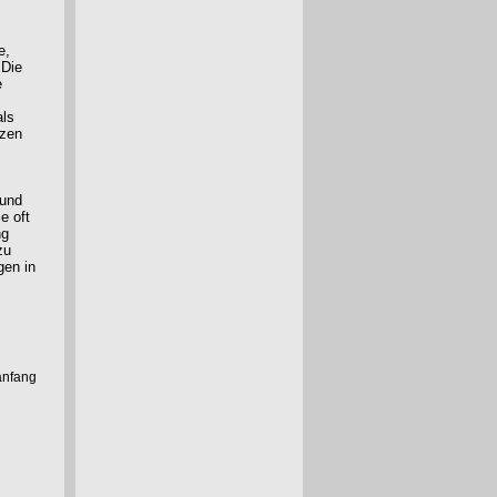
e,
 Die
e
als
tzen
 und
e oft
ng
zu
gen in
anfang