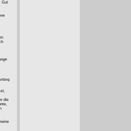
. Gut
ene
rn
ch
unge
anfang
st,
r die
nnte,
n
 meine