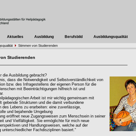
Aktuelles
Ausbildung
Berufsbild
Ausbildungsqualität
squalität
Stimmen von Studierenden
von Studierenden
r die Ausbildung gebracht?
nis, dass die Notwendigkeit und Selbstverständlichkeit von
xion bzw. des Infragestellens der eigenen Person für die
Menschen mit Beeinträchtigungen hilfreich ist und
ar.
eilpädagogischen Arbeit ist mir wichtig gemeinsam mit
t gebende Strukturen und die damit verbundene
n des Lebens zu erarbeiten: eine zuverlässige,
volle und bejahende Umgebung
ung eröffnet neue Zugangsweisen zum Menschsein in seiner
eit und Vielfältigkeit. Sie ermöglichte für mich neue
Perspektiven und Handlungsweisen, welche auf der
 unterschiedlicher Fachdisziplinen basiert.“