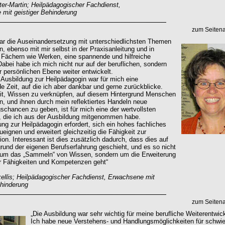
er-Martin; Heilpädagogischer Fachdienst,
mit geistiger Behinderung
zum Seiten
ar die Auseinandersetzung mit unterschiedlichsten Themen
n, ebenso mit mir selbst in der Praxisanleitung und in
 Fächern wie Werken, eine spannende und hilfreiche
Dabei habe ich mich nicht nur auf der beruflichen, sondern
r persönlichen Ebene weiter entwickelt.
r Ausbildung zur Heilpädagogin war für mich eine
e Zeit, auf die ich aber dankbar und gerne zurückblicke.
it, Wissen zu verknüpfen, auf diesem Hintergrund Menschen
n, und ihnen durch mein reflektiertes Handeln neue
schancen zu geben, ist für mich eine der wertvollsten
, die ich aus der Ausbildung mitgenommen habe.
ung zur Heilpädagogin erfordert, sich ein hohes fachliches
eignen und erweitert gleichzeitig die Fähigkeit zur
ion. Interessant ist dies zusätzlich dadurch, dass dies auf
rund der eigenen Berufserfahrung geschieht, und es so nicht
 um das „Sammeln“ von Wissen, sondern um die Erweiterung
r Fähigkeiten und Kompetenzen geht“
ellis; Heilpädagogischer Fachdienst, Erwachsene mit
ehinderung
zum Seiten
„Die Ausbildung war sehr wichtig für meine berufliche Weiterentwic
Ich habe neue Verstehens- und Handlungsmöglichkeiten für schwie