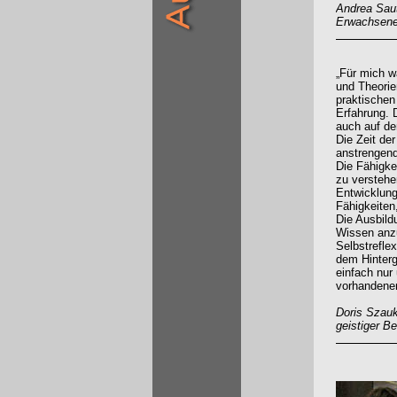
Andrea Saut
Erwachsene 
„Für mich w
und Theorie
praktischen
Erfahrung. 
auch auf de
Die Zeit de
anstrengend
Die Fähigke
zu verstehe
Entwicklung
Fähigkeiten
Die Ausbild
Wissen anzu
Selbstreflex
dem Hinterg
einfach nur
vorhandene
Doris Szauk
geistiger B