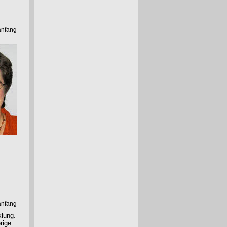
anfang
anfang
klung.
rige