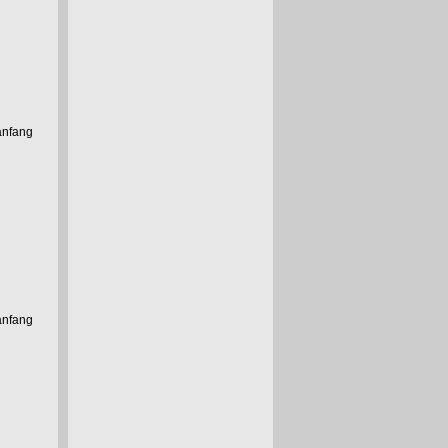
anfang
anfang